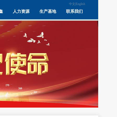
中文
|
English
鑫
人力资源
生产基地
联系我们