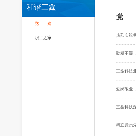
和谐三鑫
党 
党 建
热烈庆祝
职工之家
勤耕不辍
三鑫科技
爱岗敬业
三鑫科技
树立党员