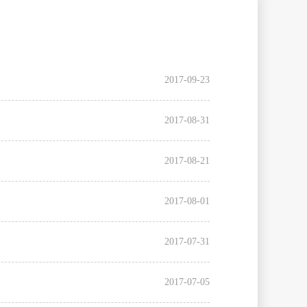
2017-09-23
2017-08-31
2017-08-21
2017-08-01
2017-07-31
2017-07-05